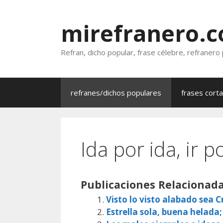
Saltar
al
mirefranero.
contenido
Refran, dicho popular, frase célebre, refranero
refranes/dichos populares
frases cort
Ida por ida, ir p
Publicaciones Relacionada
Visto lo visto alabado sea Cr
Estrella sola, buena helada;