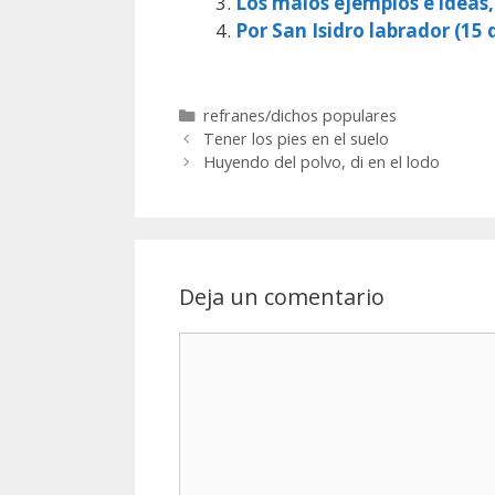
Los malos ejemplos e ideas
Por San Isidro labrador (15 d
Categorías
refranes/dichos populares
Tener los pies en el suelo
Huyendo del polvo, di en el lodo
Deja un comentario
Comentario