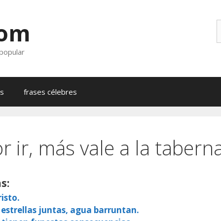
com
B
 popular
as
frases célebres
or ir, más vale a la tabern
s:
isto.
 estrellas juntas, agua barruntan.