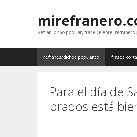
Saltar
al
mirefranero.
contenido
Refran, dicho popular, frase célebre, refranero
refranes/dichos populares
frases cort
Para el día de S
prados está bie