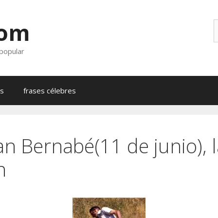
com
B
 popular
as
frases célebres
an Bernabé(11 de junio), l
n