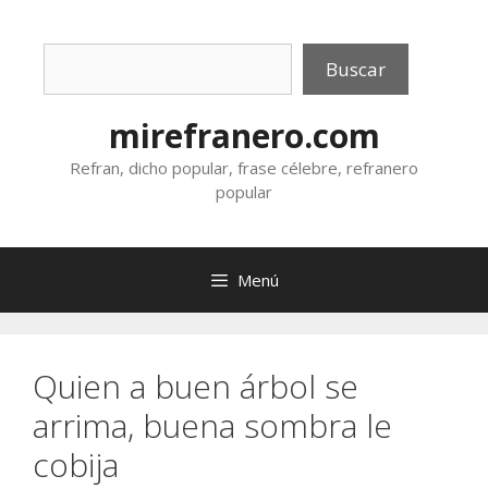
Saltar
al
Buscar
contenido
Buscar
mirefranero.com
Refran, dicho popular, frase célebre, refranero
popular
Menú
Quien a buen árbol se
arrima, buena sombra le
cobija