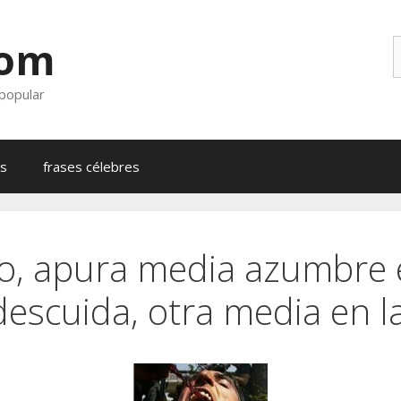
com
B
 popular
as
frases célebres
o, apura media azumbre 
 descuida, otra media en 