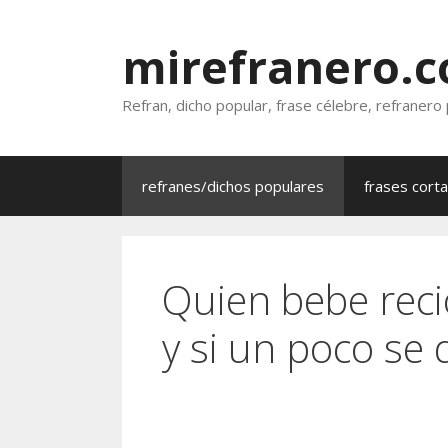
Saltar
al
mirefranero.
contenido
Refran, dicho popular, frase célebre, refranero
refranes/dichos populares
frases cort
Quien bebe reci
y si un poco se