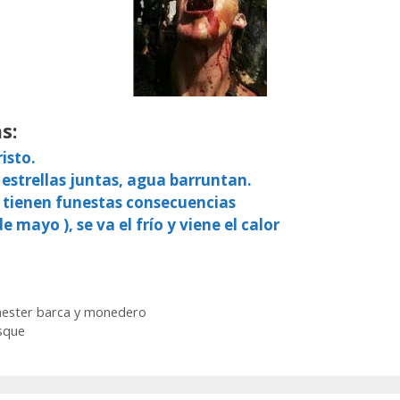
s:
isto.
 estrellas juntas, agua barruntan.
, tienen funestas consecuencias
e mayo ), se va el frío y viene el calor
enester barca y monedero
osque