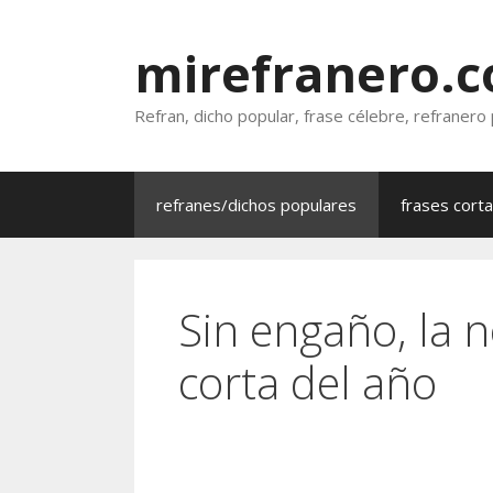
Saltar
al
mirefranero.
contenido
Refran, dicho popular, frase célebre, refranero
refranes/dichos populares
frases cort
Sin engaño, la n
corta del año