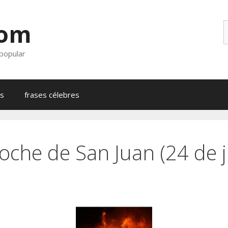
com
B
 popular
as
frases célebres
oche de San Juan (24 de j