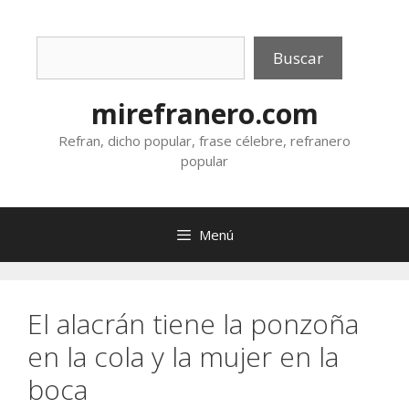
Saltar
al
Buscar
contenido
Buscar
mirefranero.com
Refran, dicho popular, frase célebre, refranero
popular
Menú
El alacrán tiene la ponzoña
en la cola y la mujer en la
boca