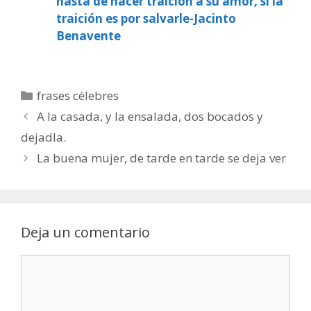
hasta de hacer traición a su amor, si la
traición es por salvarle-Jacinto
Benavente
Categorías
frases célebres
A la casada, y la ensalada, dos bocados y
dejadla.
La buena mujer, de tarde en tarde se deja ver
Deja un comentario
Comentario